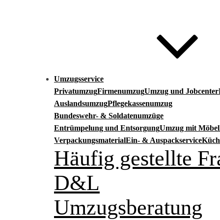
Umzugsservice
Privatumzug
Firmenumzug
Umzug und Jobcenter
Auslandsumzug
Pflegekassenumzug
Bundeswehr- & Soldatenumzüge
Entrümpelung und Entsorgung
Umzug mit Möbell
Verpackungsmaterial
Ein- & Auspackservice
Küch
Häufig gestellte 
D&L
Umzugsberatung