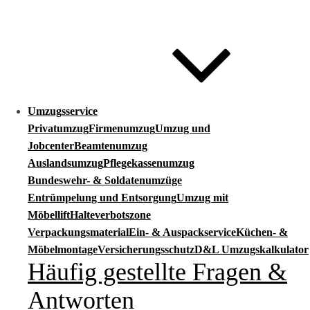
Umzugsservice
Privatumzug
Firmenumzug
Umzug und
Jobcenter
Beamtenumzug
Auslandsumzug
Pflegekassenumzug
Bundeswehr- & Soldatenumzüge
Entrümpelung und Entsorgung
Umzug mit
Möbellift
Halteverbotszone
Verpackungsmaterial
Ein- & Auspackservice
Küchen- &
Möbelmontage
Versicherungsschutz
D&L Umzugskalkulator
Häufig gestellte Fragen &
Antworten