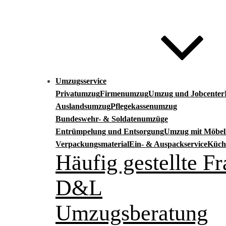
Umzugsservice
Privatumzug
Firmenumzug
Umzug und Jobcenter
Auslandsumzug
Pflegekassenumzug
Bundeswehr- & Soldatenumzüge
Entrümpelung und Entsorgung
Umzug mit Möbell
Verpackungsmaterial
Ein- & Auspackservice
Küch
Häufig gestellte 
D&L
Umzugsberatung