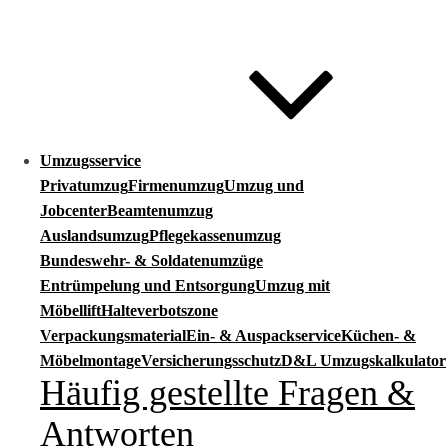
Umzugsservice
Privatumzug
Firmenumzug
Umzug und
Jobcenter
Beamtenumzug
Auslandsumzug
Pflegekassenumzug
Bundeswehr- & Soldatenumzüge
Entrümpelung und Entsorgung
Umzug mit
Möbellift
Halteverbotszone
Verpackungsmaterial
Ein- & Auspackservice
Küchen- &
Möbelmontage
Versicherungsschutz
D&L Umzugskalkulator
Häufig gestellte Fragen &
Antworten