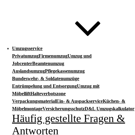
Umzugsservice
Privatumzug
Firmenumzug
Umzug und
Jobcenter
Beamtenumzug
Auslandsumzug
Pflegekassenumzug
Bundeswehr- & Soldatenumzüge
Entrümpelung und Entsorgung
Umzug mit
Möbellift
Halteverbotszone
Verpackungsmaterial
Ein- & Auspackservice
Küchen- &
Möbelmontage
Versicherungsschutz
D&L Umzugskalkulator
Häufig gestellte Fragen &
Antworten